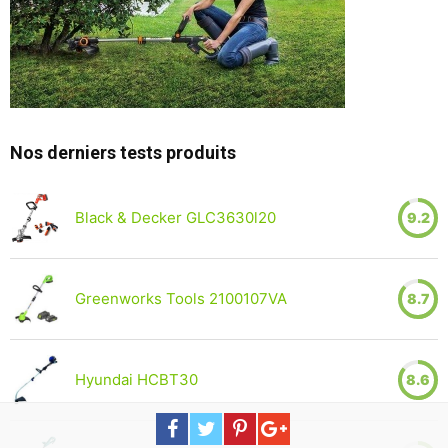
Nos derniers tests produits
Black & Decker GLC3630l20
9.2
Greenworks Tools 2100107VA
8.7
Hyundai HCBT30
8.6